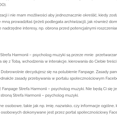
DO).
acji i nie mam możliwości aby jednoznacznie określić, kiedy zos
e mną prowadziłaś (jeżeli podlegała archiwizacji), jak również dom
e nadrzędne interesy, np. obrona przed potencjalnymi roszczeniam
refa Harmonii – psycholog muzyki są przeze mnie przetwarzane
się z Tobą, wchodzenia w interakcje, kierowania do Ciebie treśc
. Dobrowolnie decydujesz się na polubienie Fanpage. Zasady pan
 jednakże zasady przebywania w portalu społecznościowym Face
Fanpage Strefa Harmonii – psycholog muzyki. Nie będą Ci się je
 stroną Strefa Harmonii – psycholog muzyki.
 osobowe, takie jak np. imię, nazwisko, czy informacje ogólne, 
h osobowych dokonywane jest przez portal społecznościowy Fac