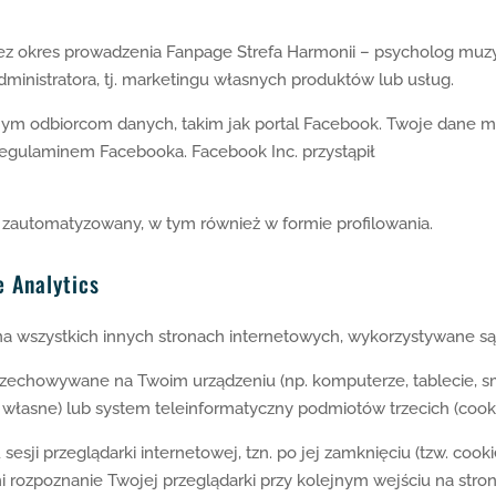
 okres prowadzenia Fanpage Strefa Harmonii – psycholog muzyk
dministratora, tj. marketingu własnych produktów lub usług.
ym odbiorcom danych, takim jak portal Facebook. Twoje dane 
regulaminem Facebooka. Facebook Inc. przystąpił
zautomatyzowany, w tym również w formie profilowania.
e Analytics
 na wszystkich innych stronach internetowych, wykorzystywane są 
przechowywane na Twoim urządzeniu (np. komputerze, tablecie, 
 własne) lub system teleinformatyczny podmiotów trzecich (cook
esji przeglądarki internetowej, tzn. po jej zamknięciu (tzw. coo
rozpoznanie Twojej przeglądarki przy kolejnym wejściu na stronę