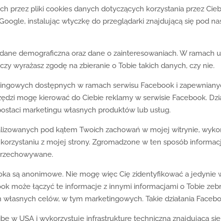
 przez pliki cookies danych dotyczących korzystania przez Ciebi
 Google, instalując wtyczkę do przeglądarki znajdującą się pod 
dane demograficzna oraz dane o zainteresowaniach. W ramach u
y wyrażasz zgodę na zbieranie o Tobie takich danych, czy nie.
tingowych dostępnych w ramach serwisu Facebook i zapewnianych 
ędzi mogę kierować do Ciebie reklamy w serwisie Facebook. Działa
ostaci marketingu własnych produktów lub usług.
alizowanych pod kątem Twoich zachowań w mojej witrynie, wykorz
korzystaniu z mojej strony. Zgromadzone w ten sposób informac
przechowywane.
oka są anonimowe. Nie mogę więc Cię zidentyfikować a jedynie 
ook może łączyć te informacje z innymi informacjami o Tobie zeb
 własnych celów, w tym marketingowych. Takie działania Faceboo
zibę w USA i wykorzystuje infrastrukturę techniczną znajdującą s