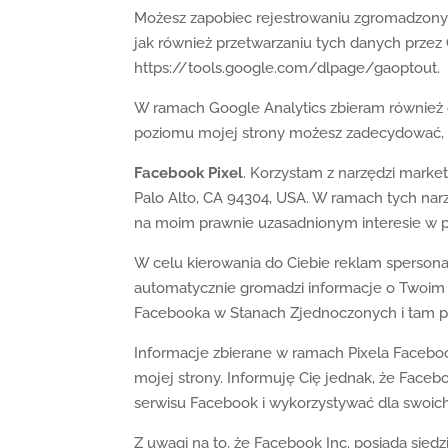
Możesz zapobiec rejestrowaniu zgromadzonych
jak również przetwarzaniu tych danych przez
https://tools.google.com/dlpage/gaoptout.
W ramach Google Analytics zbieram również 
poziomu mojej strony możesz zadecydować, cz
Facebook Pixel
. Korzystam z narzędzi marke
Palo Alto, CA 94304, USA. W ramach tych narz
na moim prawnie uzasadnionym interesie w p
W celu kierowania do Ciebie reklam sperson
automatycznie gromadzi informacje o Twoim 
Facebooka w Stanach Zjednoczonych i tam 
Informacje zbierane w ramach Pixela Facebo
mojej strony. Informuję Cię jednak, że Faceb
serwisu Facebook i wykorzystywać dla swoich
Z uwagi na to, że Facebook Inc. posiada sied