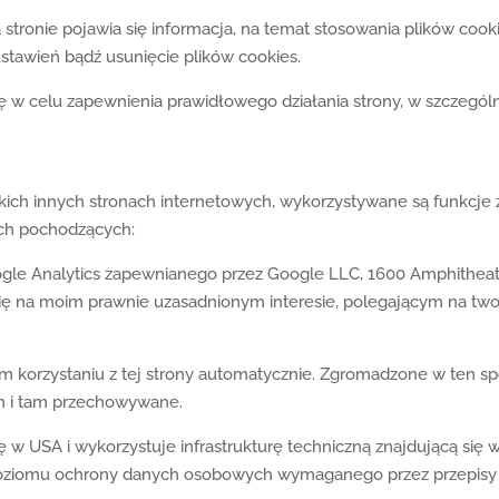
 stronie pojawia się informacja, na temat stosowania plików cook
stawień bądź usunięcie plików cookies.
 w celu zapewnienia prawidłowego działania strony, w szczegól
stkich innych stronach internetowych, wykorzystywane są funkcje
ich pochodzących:
ogle Analytics zapewnianego przez Google LLC, 1600 Amphitheat
 się na moim prawnie uzasadnionym interesie, polegającym na tworz
m korzystaniu z tej strony automatycznie. Zgromadzone w ten s
h i tam przechowywane.
ę w USA i wykorzystuje infrastrukturę techniczną znajdującą się
oziomu ochrony danych osobowych wymaganego przez przepisy 