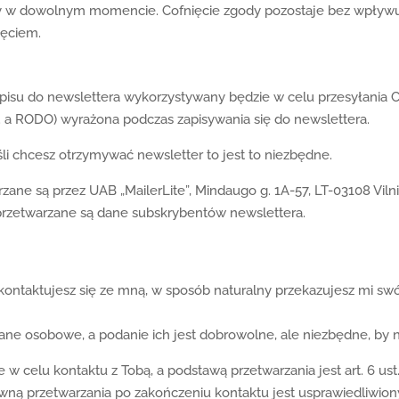
 w dowolnym momencie. Cofnięcie zgody pozostaje bez wpływu 
ięciem.
isu do newslettera wykorzystywany będzie w celu przesyłania C
lit. a RODO) wyrażona podczas zapisywania się do newslettera.
śli chcesz otrzymywać newsletter to jest to niezbędne.
ane są przez UAB „MailerLite”, Mindaugo g. 1A-57, LT-03108 Viln
przetwarzane są dane subskrybentów newslettera.
kontaktujesz się ze mną, w sposób naturalny przekazujesz mi sw
ane osobowe, a podanie ich jest dobrowolne, ale niezbędne, by 
celu kontaktu z Tobą, a podstawą przetwarzania jest art. 6 ust. 
wną przetwarzania po zakończeniu kontaktu jest usprawiedliwiony