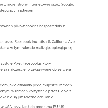
e z mojej strony internetowej przez Google,
następującym adresem:
stawień plików cookies bezpośrednio z
przez Facebook Inc., 1601 S. California Ave.
nia w tym zakresie realizuję, opierając się
ystuję Pixel Facebooka, który
je są najczęściej przekazywane do serwera
wiem jakie działania podejmujesz w ramach
ranymi w ramach korzystania przez Ciebie z
ka nie są już zależne ode mnie.
ię w USA, przystąpił do programu EU-US-