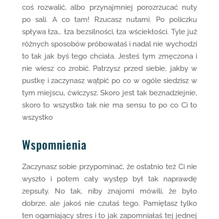
coś rozwalić, albo przynajmniej porozrzucać nuty
po sali. A co tam! Rzucasz nutami. Po policzku
spływa łza… łza bezsilności, łza wściekłości. Tyle już
różnych sposobów próbowałaś i nadal nie wychodzi
to tak jak byś tego chciała. Jesteś tym zmęczona i
nie wiesz co zrobić. Patrzysz przed siebie, jakby w
pustkę i zaczynasz wątpić po co w ogóle siedzisz w
tym miejscu, ćwiczysz. Skoro jest tak beznadziejnie,
skoro to wszystko tak nie ma sensu to po co Ci to
wszystko
Wspomnienia
Zaczynasz sobie przypominać, że ostatnio też Ci nie
wyszło i potem cały występ był tak naprawdę
zepsuty. No tak, niby znajomi mówili, że było
dobrze, ale jakoś nie czułaś tego. Pamiętasz tylko
ten ogarniający stres i to jak zapomniałaś tej jednej