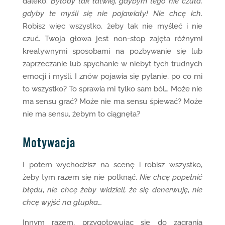
daleko.
Byłoby tak łatwiej, gdybym tego nie czuła,
gdyby te myśli się nie pojawiały!
Nie chcę ich
.
Robisz więc wszystko, żeby tak nie myśleć i nie
czuć. Twoja głowa jest non-stop zajęta różnymi
kreatywnymi sposobami na pozbywanie się lub
zaprzeczanie lub spychanie w niebyt tych trudnych
emocji i myśli. I znów pojawia się pytanie, po co mi
to wszystko? To sprawia mi tylko sam ból… Może nie
ma sensu grać? Może nie ma sensu śpiewać? Może
nie ma sensu, żebym to ciągnęła?
Motywacja
I potem wychodzisz na scenę i robisz wszystko,
żeby tym razem się nie potknąć.
Nie chcę popełnić
błędu
,
nie chcę żeby widzieli, że się denerwuję
,
nie
chcę wyjść na głupka
…
Innym razem, przygotowując się do zagrania