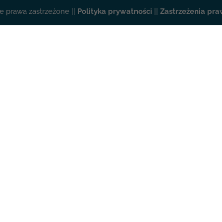
e prawa zastrzeżone ||
Polityka prywatności
||
Zastrzeżenia pr