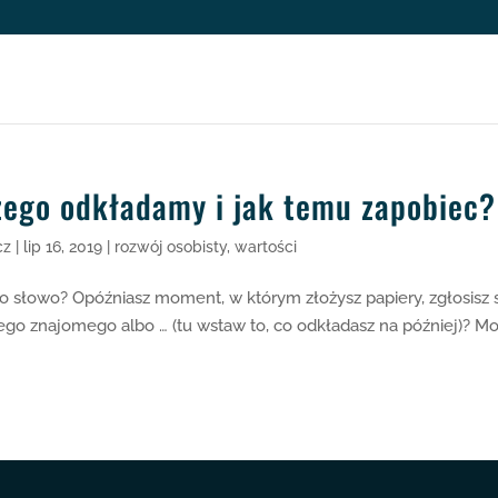
czego odkładamy i jak temu zapobiec?
cz
|
lip 16, 2019
|
rozwój osobisty
,
wartości
to słowo? Opóźniasz moment, w którym złożysz papiery, zgłosisz 
go znajomego albo … (tu wstaw to, co odkładasz na później)? M