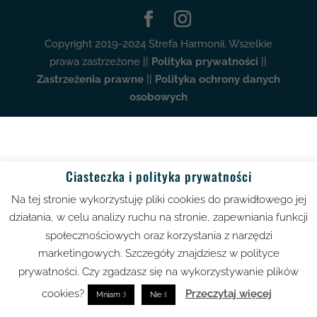
Copyright 2019-2024 Strefa Harmonii. Wszelkie
prawa zastrzeżone ||
Polityka prywatności
||
Zastrzeżenia prawne
||
Polityka ochrony danych
osobowych
Ciasteczka i polityka prywatności
Na tej stronie wykorzystuję pliki cookies do prawidłowego jej
działania, w celu analizy ruchu na stronie, zapewniania funkcji
społecznościowych oraz korzystania z narzędzi
marketingowych. Szczegóły znajdziesz w polityce
prywatności. Czy zgadzasz się na wykorzystywanie plików
cookies?
Przeczytaj więcej
Mniam :)
Nie :(