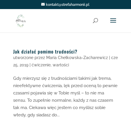
kontakt@strefaharmonii.pl
Jak działać pomimo trudności?
utworzone przez
Maria Chełkowska-Zacharewicz
|
cze
25, 2019
|
ćwiczenie
,
wartości
Gdy mierzysz się z trudnościami takimi jak trema,
nieefektywne ćwiczenia, lęk przed oceną to pewnie
czasami pojawia się w Tobie myśl – to nie ma
sensu. To zupełnie normalne, każdy z nas czasem
tak ma. Ciekawa więc jestem co myślisz sobie
wtedy, gdy siadasz do...